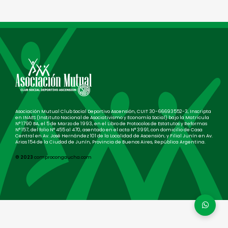
Asociación Mutual Club Social Deportivo Ascensión, CUIT 30-66693552-3, Inscripta
en INAES (Instituto Nacional de Asociativismo y Economía Social) bajo la Matricula
N° 1790 BA, el 5 de Marzo de 1993, en el Libro de Protocolos de Estatutos y Reformas
N° 157, del folio N° 455 al 470, asentado en el acta N° 3991, con domicilio de Casa
Central en Av. José Hernández 101 de la Localidad de Ascensión; y Filial Junín en Av.
Arias 154 de la Ciudad de Junín, Provincia de Buenos Aires, República Argentina.
© 2023
comprocongaucha.com