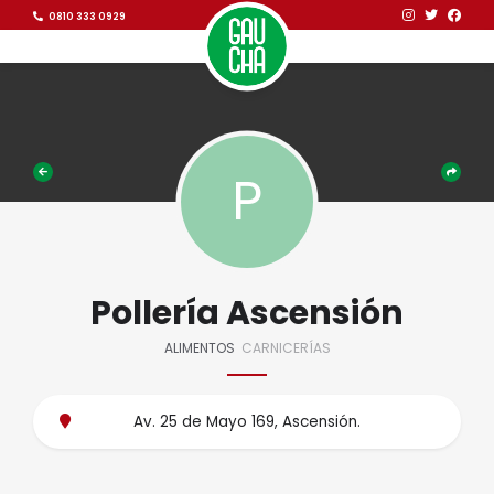
Ir al contenido
Ir al contenido
0810 333 0929
Pollería Ascensión
ALIMENTOS
CARNICERÍAS
Av. 25 de Mayo 169, Ascensión.