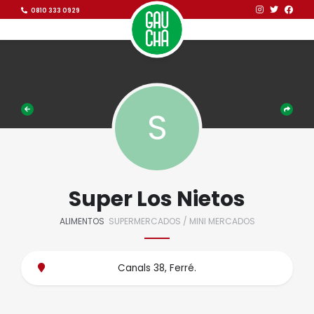
Ir al contenido
Ir al contenido
0810 333 0929
Super Los Nietos
ALIMENTOS
SUPERMERCADOS / MINI MERCADOS
Canals 38, Ferré.