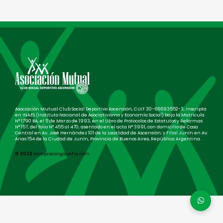
Asociación Mutual Club Social Deportivo Ascensión, CUIT 30-66693552-3, Inscripta
en INAES (Instituto Nacional de Asociativismo y Economía Social) bajo la Matricula
N° 1790 BA, el 5 de Marzo de 1993, en el Libro de Protocolos de Estatutos y Reformas
N° 157, del folio N° 455 al 470, asentado en el acta N° 3991, con domicilio de Casa
Central en Av. José Hernández 101 de la Localidad de Ascensión; y Filial Junín en Av.
Arias 154 de la Ciudad de Junín, Provincia de Buenos Aires, República Argentina.
© 2023
comprocongaucha.com