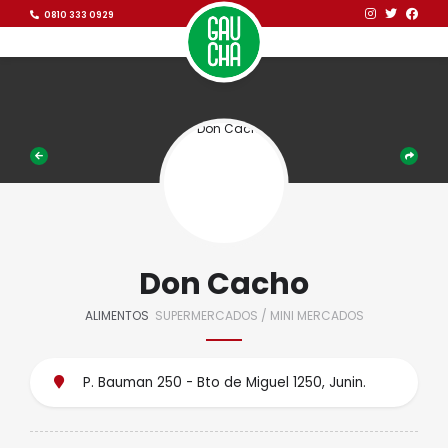
Ir al contenido
Ir al contenido
0810 333 0929
Don Cacho
ALIMENTOS
SUPERMERCADOS / MINI MERCADOS
P. Bauman 250 - Bto de Miguel 1250, Junin.