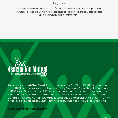
Legales
¹ Promoción valida hasta el 31/12/2023 inclusive. Consultar en punto de
ventas. Tarjeta Gaucha no se responsabiliza por recargos u otros costos
que pueda aplicar el comercio.-
Asociación Mutual Club Social Deportivo Ascensión, CUIT 30-66693552-3, Inscripta
en INAES (Instituto Nacional de Asociativismo y Economía Social) bajo la Matricula
N° 1790 BA, el 5 de Marzo de 1993, en el Libro de Protocolos de Estatutos y Reformas
N° 157, del folio N° 455 al 470, asentado en el acta N° 3991, con domicilio de Casa
Central en Av. José Hernández 101 de la Localidad de Ascensión; y Filial Junín en Av.
Arias 154 de la Ciudad de Junín, Provincia de Buenos Aires, República Argentina.
© 2023
comprocongaucha.com