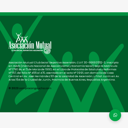
Asociación Mutual Club Social Deportivo Ascensión, CUIT 30-66693552-3, Inscripta
en INAES (Instituto Nacional de Asociativismo y Economía Social) bajo la Matricula
N° 1790 BA, el 5 de Marzo de 1993, en el Libro de Protocolos de Estatutos y Reformas
N° 157, del folio N° 455 al 470, asentado en el acta N° 3991, con domicilio de Casa
Central en Av. José Hernández 101 de la Localidad de Ascensión; y Filial Junín en Av.
Arias 154 de la Ciudad de Junín, Provincia de Buenos Aires, República Argentina.
© 2023
comprocongaucha.com