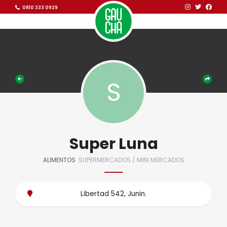
Ir al contenido
Ir al contenido
0810 333 0929
Super Luna
ALIMENTOS
SUPERMERCADOS / MINI MERCADOS
Libertad 542, Junin.