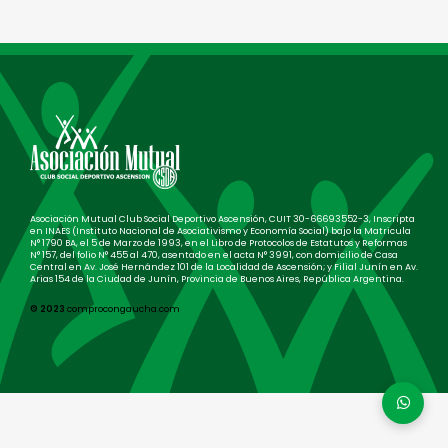
Asociación Mutual Club Social Deportivo Ascensión, CUIT 30-66693552-3, Inscripta
en INAES (Instituto Nacional de Asociativismo y Economía Social) bajo la Matricula
N° 1790 BA, el 5 de Marzo de 1993, en el Libro de Protocolos de Estatutos y Reformas
N° 157, del folio N° 455 al 470, asentado en el acta N° 3991, con domicilio de Casa
Central en Av. José Hernández 101 de la Localidad de Ascensión; y Filial Junín en Av.
Arias 154 de la Ciudad de Junín, Provincia de Buenos Aires, República Argentina.
© 2023
comprocongaucha.com