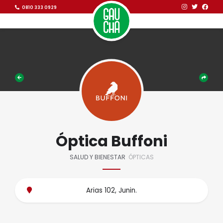
Ir al contenido
Ir al contenido
0810 333 0929
Óptica Buffoni
SALUD Y BIENESTAR
ÓPTICAS
Arias 102, Junin.