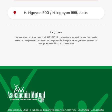
H. Irigoyen 500 / H. Irigoyen 999, Junin.
Legales
¹ Promoción valida hasta el 31/12/2023 inclusive. Consultar en punto de
ventas. Tarjeta Gaucha no se responsabiliza por recargos u otros costos
que pueda aplicar el comercio.
Asociación Mutual Club Social Deportivo Ascensión, CUIT 30-66693552-3, Inscripta