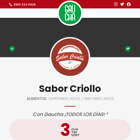
Ir al contenido
Ir al contenido
0810 333 0929
Sabor Criollo
ALIMENTOS
SUPERMERCADOS / MINI MERCADOS
Con Gaucha ¡TODOS LOS DÍAS! ²
3
CUO
TAS
S/INT