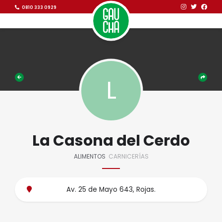
Ir al contenido
Ir al contenido
0810 333 0929
La Casona del Cerdo
ALIMENTOS
CARNICERÍAS
Av. 25 de Mayo 643, Rojas.