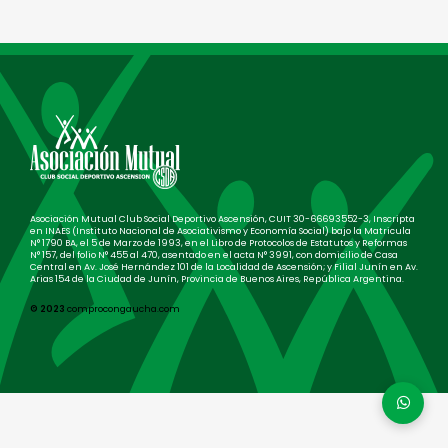
Asociación Mutual Club Social Deportivo Ascensión, CUIT 30-66693552-3, Inscripta
en INAES (Instituto Nacional de Asociativismo y Economía Social) bajo la Matricula
N° 1790 BA, el 5 de Marzo de 1993, en el Libro de Protocolos de Estatutos y Reformas
N° 157, del folio N° 455 al 470, asentado en el acta N° 3991, con domicilio de Casa
Central en Av. José Hernández 101 de la Localidad de Ascensión; y Filial Junín en Av.
Arias 154 de la Ciudad de Junín, Provincia de Buenos Aires, República Argentina.
© 2023
comprocongaucha.com