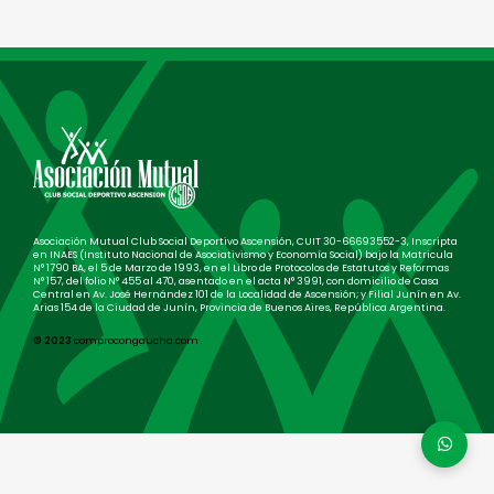
Asociación Mutual Club Social Deportivo Ascensión, CUIT 30-66693552-3, Inscripta
en INAES (Instituto Nacional de Asociativismo y Economía Social) bajo la Matricula
N° 1790 BA, el 5 de Marzo de 1993, en el Libro de Protocolos de Estatutos y Reformas
N° 157, del folio N° 455 al 470, asentado en el acta N° 3991, con domicilio de Casa
Central en Av. José Hernández 101 de la Localidad de Ascensión; y Filial Junín en Av.
Arias 154 de la Ciudad de Junín, Provincia de Buenos Aires, República Argentina.
© 2023
comprocongaucha.com