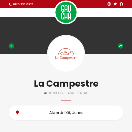
Ir al contenido
Ir al contenido
0810 333 0929
La Campestre
ALIMENTOS
CARNICERÍAS
Alberdi 189, Junin.